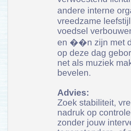
andere interne or
vreedzame leefstijl
voedsel verbouwen 
en ��n zijn met de
op deze dag gebore
net als muziek ma
bevelen.
Advies:
Zoek stabiliteit, v
nadruk op control
zonder jouw interve