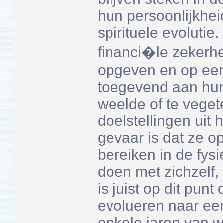
hun persoonlijkheid
spirituele evoluti
financi�le zekerhe
opgeven en op een
toegevend aan hun
weelde of te vege
doelstellingen uit 
gevaar is dat ze o
bereiken in de fysi
doen met zichzelf,
is juist op dit pun
evolueren naar ee
enkele jaren van wo