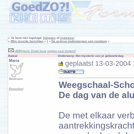
»
Je bent niet ingelogd.
Inloggen
of
registreer
»
Mijn recente berichten
« | »
De actieve onderwerpen van vandaag
«
UBBFriend: Email deze pagina naar iemand!
Auteur
Onderwerp: Het mysterie van je geboortedag.
Maria
geplaatst
13-03-2004 
Moderator
Weegschaal-Scho
Beoordeel
De dag van de al
De met elkaar ver
aantrekkingskracht,