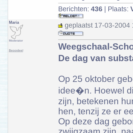
Berichten:
436
| Plaats:
Maria
geplaatst
17-03-2004 
Moderator
Weegschaal-Scho
Beoordeel
De dag van subst
Op 25 oktober ge
idee�n. Hoewel dit
zijn, betekenen hu
hen, tenzij ze er 
Op deze dag gebo
zwijgzaam zijn, na