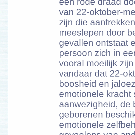
een rode draad doo
van 22-oktober-me
zijn die aantrekke
meeslepen door be
gevallen ontstaat e
persoon zich in een
vooral moeilijk zi
vandaar dat 22-okt
boosheid en jaloez
emotionele kracht 
aanwezigheid, de 
geborenen beschik
emotionele zelfbehe
gevoelens van and