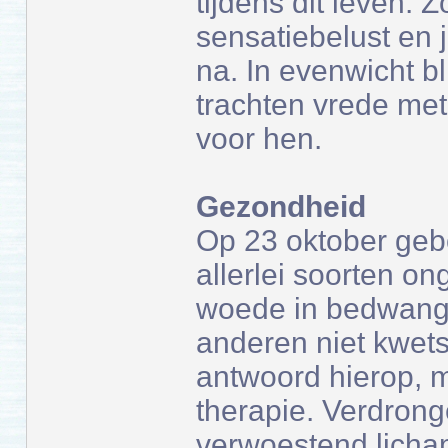
tijdens dit leven. 
sensatiebelust en 
na. In evenwicht bl
trachten vrede met 
voor hen.
Gezondheid
Op 23 oktober ge
allerlei soorten o
woede in bedwang 
anderen niet kwets
antwoord hierop, m
therapie. Verdron
verwoestend licham