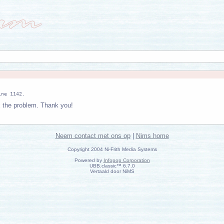
ix the problem. Thank you!
Neem contact met ons op
|
Nims home
Copyright 2004 Ni-Frith Media Systems
Powered by
Infopop Corporation
UBB.classic™ 6.7.0
Vertaald door NiMS