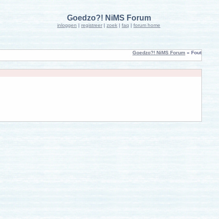
Goedzo?! NiMS Forum
inloggen
|
registreer
|
zoek
|
faq
|
forum home
Goedzo?! NiMS Forum
» Fout