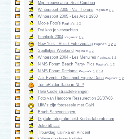
Mijn nieuwe auto: Seat Cordoba
Wintersport 2005 - Val Thorens
Pagina's:
1
2
Wintersport 2005 - Les Arcs 1950
Mooie Foto's
Pagina's:
1
2
Dat kon je verwachten
Frankrijk 2004
Pagina's:
1
2
New York - Reis / Foto verslag
Pagina's:
1
2
3
Spelletjes Weekend
Pagina's:
1
2
Wintersport 2004 - Les Menuires
Pagina's:
1
2
NiMS Forum Beach Party- Pics
Pagina's:
1
2
NiMS Forum Reclame
Pagina's:
1
2
3
4
Zak-Events: Oldschool Exprez Dano
Pagina's:
1
2
TombRaider Babe in NL!!!
Hele Coole straattekeningen
Foto van Hardcore Ressurection 26/07/03
LilWiz zijn fotosessie met O&N
Bruch Scheveningen.
Digitale fotografie nekt Kodak-laboratorium
Joke 50 jaar
Trouwdag Kalinka en Vincent