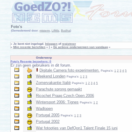
Foto's
(Gemodereerd door:
misterm
,
LilWiz
,
Budha
)
»
Je bent niet ingelogd.
Inloggen
of
registreer
»
Mijn recente berichten
« | »
De actieve onderwerpen van vandaag
«
Onderwerp
Foto's Recente bezoekers: 0
Er zijn geen gebruikers in dit forum.
Digitale Camera foto experimenten.
Pagina's:
1
2
3
4
5
Weekend Londen
Pagina's:
1
2
3
Zomervakantie Italië
Pagina's:
1
2
3
4
5
Parachute sprong gemaakt
Ricochet Praag Czech Open 2006
Wintersport 2006: Tignes
Pagina's:
1
2
Wadlopen
Portugal 2005
Pagina's:
1
2
3
Portugal 2002
Wat fotootjes van DefQon1 Talent Finale 15 juni