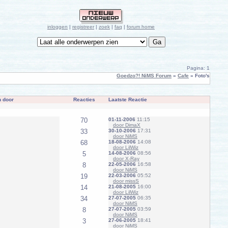
inloggen
|
registreer
|
zoek
|
faq
|
forum home
Pagina: 1
Goedzo?! NiMS Forum
»
Cafe
» Foto's
 door
Reacties
Laatste Reactie
70
01-11-2006
11:15
door DimaX
33
30-10-2006
17:31
door NiMS
68
18-08-2006
14:08
door LilWiz
5
14-08-2006
08:56
door X-Ray
8
22-05-2006
16:58
door NiMS
19
22-03-2006
05:52
door missS
14
21-08-2005
16:00
door LilWiz
34
27-07-2005
06:35
door NiMS
8
27-07-2005
03:59
door NiMS
3
27-06-2005
18:41
door NiMS