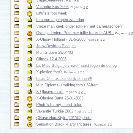
Vrijgezellenfeest Kalinka
Vakantie Kos 2003
Pagina's:
1
2
LilWiz's foto week
foto van afgelopen zaterdag
Vieze man keek onder rokken met cameraschoen
Overige Leden: Post hier jullie foto's in AUB!!
Pagina's:
1
2
X-Qlusiv Holland - 31-5-2003
Pagina's:
1
2
Jouw Desktop Plaatjes
MultiGroove 29/04/03
Qlimax 12-4-2003
Ex-Miss Bulgarije vrijwel naakt tegen de oorlog
X-plosion foto's
Pagina's:
1
2
3
foto's Qlimax...eindelijk binnen!!!
Mijn Diploma-uitreiking foto's *After*
X-Qlusive foto's
Pagina's:
1
2
3
X-Qlusive Dana 25-01-2003
Photo's for my friend Tekin
Vakantie Turkije 2002
Pagina's:
1
2
QBase HardStyle (20/7/02) Foto
Sensation Black -Party Pictures!
Pagina's:
1
2