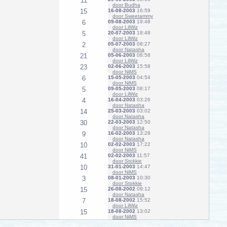
11
door Budha
15
16-08-2003
16:59
door Sweetammy
6
09-08-2003
19:48
door LilWiz
5
20-07-2003
18:48
door LilWiz
2
05-07-2003
08:27
door Natasha
21
05-06-2003
08:58
door LilWiz
23
02-06-2003
15:58
door NiMS
6
15-05-2003
04:54
door NiMS
5
09-05-2003
08:17
door LilWiz
4
16-04-2003
03:26
door Natasha
14
25-03-2003
03:02
door Natasha
30
22-03-2003
12:50
door Natasha
9
16-02-2003
13:28
door Natasha
10
02-02-2003
17:22
door NiMS
41
02-02-2003
11:57
door Stokkie
10
31-01-2003
14:47
door NiMS
3
08-01-2003
10:30
door Stokkie
15
26-08-2002
09:12
door Natasha
7
18-08-2002
15:52
door LilWiz
15
18-08-2002
13:02
door NiMS