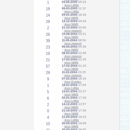
1
03-06-2005
05:24
door LilWiz
18
06-03-2005
11:12
door LilWiz
14
09-01-2005
18:34
door NiMS
29
13-12-2004
04:04
door NiMS
2
21-10-2004
20:00
door misterm
26
15-08-2004
03:21
door NiMS
39
11-05-2004
08:54
door misterm
23
06-04-2004
00:39
door NiMS
19
08-03-2004
22:08
door misterm
21
17-02-2004
01:20
door NiMS
57
17-02-2004
01:15
door NiMS
29
11-02-2004
23:25
door misterm
9
07-02-2004
16:16
door Evelien
1
18-01-2004
17:04
door LilWiz
5
13-01-2004
22:27
door NiMS
6
02-01-2004
17:26
door LilWiz
2
14-12-2003
13:57
door NiMS
0
21-10-2003
17:34
door NiMS
4
21-09-2003
16:23
door LilWiz
10
20-09-2003
19:08
door NiMS
20-09-2003
08:55