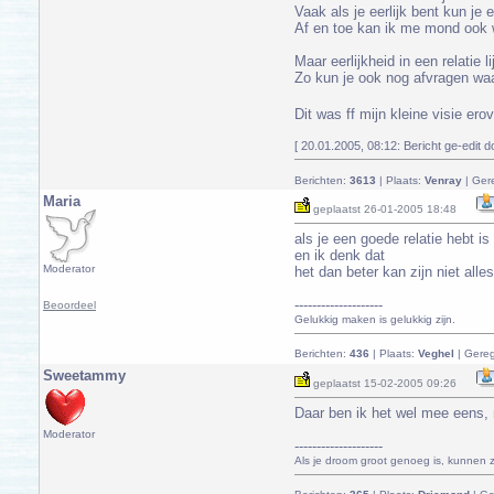
Vaak als je eerlijk bent kun je e
Af en toe kan ik me mond ook we
Maar eerlijkheid in een relatie 
Zo kun je ook nog afvragen wa
Dit was ff mijn kleine visie er
[ 20.01.2005, 08:12: Bericht ge-edit do
Berichten:
3613
| Plaats:
Venray
| Ger
Maria
geplaatst
26-01-2005 18:48
als je een goede relatie hebt i
en ik denk dat
Moderator
het dan beter kan zijn niet alle
--------------------
Beoordeel
Gelukkig maken is gelukkig zijn.
Berichten:
436
| Plaats:
Veghel
| Gereg
Sweetammy
geplaatst
15-02-2005 09:26
Daar ben ik het wel mee eens, 
Moderator
--------------------
Als je droom groot genoeg is, kunnen ze