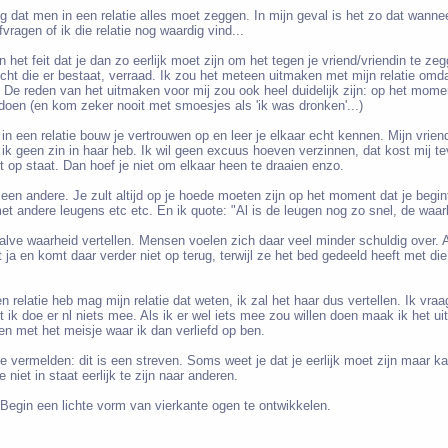
ng dat men in een relatie alles moet zeggen. In mijn geval is het zo dat wanneer 
ragen of ik die relatie nog waardig vind...
n het feit dat je dan zo eerlijk moet zijn om het tegen je vriend/vriendin te ze
icht die er bestaat, verraad. Ik zou het meteen uitmaken met mijn relatie om
 De reden van het uitmaken voor mij zou ook heel duidelijk zijn: op het momen
t doen (en kom zeker nooit met smoesjes als 'ik was dronken'...)
jn in een relatie bouw je vertrouwen op en leer je elkaar echt kennen. Mijn vrie
 ik geen zin in haar heb. Ik wil geen excuus hoeven verzinnen, dat kost mij t
et op staat. Dan hoef je niet om elkaar heen te draaien enzo.
 een andere. Je zult altijd op je hoede moeten zijn op het moment dat je begi
et andere leugens etc etc. En ik quote: "Al is de leugen nog zo snel, de waar
alve waarheid vertellen. Mensen voelen zich daar veel minder schuldig over. A
ja en komt daar verder niet op terug, terwijl ze het bed gedeeld heeft met di
een relatie heb mag mijn relatie dat weten, ik zal het haar dus vertellen. Ik vraa
t ik doe er nl niets mee. Als ik er wel iets mee zou willen doen maak ik het ui
oen met het meisje waar ik dan verliefd op ben.
e vermelden: dit is een streven. Soms weet je dat je eerlijk moet zijn maar ka
e niet in staat eerlijk te zijn naar anderen.
. Begin een lichte vorm van vierkante ogen te ontwikkelen.