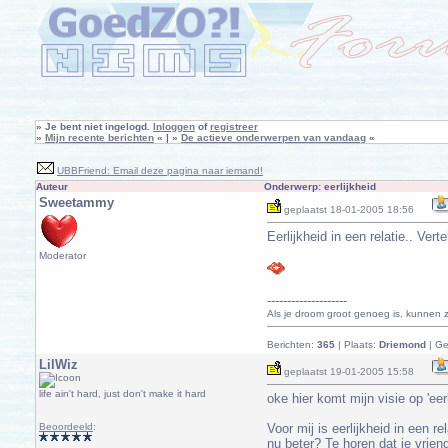
»
Je bent niet ingelogd.
Inloggen
of
registreer
»
Mijn recente berichten
« | »
De actieve onderwerpen van vandaag
«
UBBFriend: Email deze pagina naar iemand!
Auteur
Onderwerp: eerlijkheid
Sweetammy
geplaatst
18-01-2005 18:56
Eerlijkheid in een relatie.. Vert
Moderator
--------------------
Als je droom groot genoeg is, kunnen ze
Berichten:
365
| Plaats:
Driemond
| Ge
LilWiz
geplaatst
19-01-2005 15:58
life ain't hard, just don't make it hard
oke hier komt mijn visie op 'eerl
Beoordeeld
:
Voor mij is eerlijkheid in een 
nu beter? Te horen dat je vrie