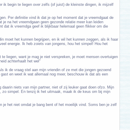
ik begin te liegen over zelfs (of juist) de kleinste dingen, ik mijzelf
ggen. Per definitie vind ik dat je op het moment dat je vreemdgaat de
dat je na het vreemdgaan geen gezonde relatie meer kan leiden
t dat ik vreemdga geef ik blijkbaar helemaal geen flikker om die
ndin moet het kunnen begrijpen, en ik wil het kunnen zeggen, als ik haar
eveel energie. Ik heb zoiets van jongens, hou het simpel! Hou het
nt te liegen, want je mag je niet verspreken, je moet mensen overtuigen
heid achterhaalt het wel"
ls ik de vraag stel aan mijn vriendin of ze met die jongen gezoend
e gast en weet ik wat allemaal nog meer, beschouw ik dat als een
g daarin niets van mijn partner, niet of zij leuker gaat doen ofzo. Mijn
t, zo simpel. En tenzij ik het uitmaak, maak ik de keus om bij mijn
n je het niet omdat je bang bent of het moeilijk vind. Soms ben je zelf