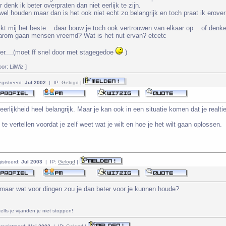
r denk ik beter overpraten dan niet eerlijk te zijn.
l houden maar dan is het ook niet echt zo belangrijk en toch praat ik erover 
lijkt mij het beste....daar bouw je toch ook vertrouwen van elkaar op....of denke
arom gaan mensen vreemd? Wat is het nut ervan? etcetc
over....(moet ff snel door met stagegedoe
)
or: LilWiz ]
egistreerd:
Jul 2002
| IP:
Gelogd
|
s eerlijkheid heel belangrijk. Maar je kan ook in een situatie komen dat je real
s te vertellen voordat je zelf weet wat je wilt en hoe je het wilt gaan oplossen.
istreerd:
Jul 2003
| IP:
Gelogd
|
maar wat voor dingen zou je dan beter voor je kunnen houde?
lfs je vijanden je niet stoppen!