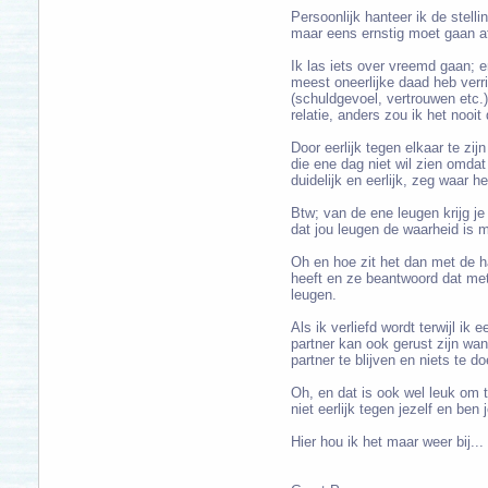
Persoonlijk hanteer ik de stelli
maar eens ernstig moet gaan afv
Ik las iets over vreemd gaan; e
meest oneerlijke daad heb verr
(schuldgevoel, vertrouwen etc.)
relatie, anders zou ik het nooi
Door eerlijk tegen elkaar te zi
die ene dag niet wil zien omdat
duidelijk en eerlijk, zeg waar h
Btw; van de ene leugen krijg je
dat jou leugen de waarheid is m
Oh en hoe zit het dan met de h
heeft en ze beantwoord dat met 
leugen.
Als ik verliefd wordt terwijl ik 
partner kan ook gerust zijn wan
partner te blijven en niets te d
Oh, en dat is ook wel leuk om t
niet eerlijk tegen jezelf en ben j
Hier hou ik het maar weer bij..