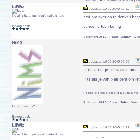
Berichten:
365
| Plaats:
Driemond
| Ge
LilWiz
geplaatst
15-02-2005 16:11
life ain't hard, just don't make it hard
stof om over na te denken haha
Beoordeeld
:
school is toch boring
Berichten:
3613
| Plaats:
Venray
| Ger
NiMS
geplaatst
16-02-2005 06:25
Ik denk dat je het voor je moet
Pas als je van plan bent om iet
--------------------
People are like pieces of a puzzle. We al
Berichten:
6985
| Plaats:
Zeist
| Geregi
Links of rechts?
Beoordeeld
:
LilWiz
geplaatst
16-02-2005 16:32
life ain't hard, just don't make it hard
quote: