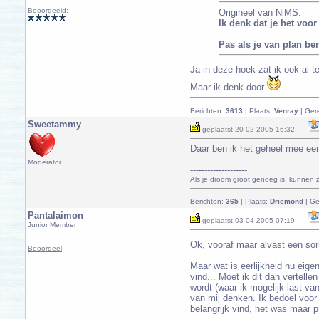
Beoordeeld
:
Origineel van NiMS:
Ik denk dat je het voo
Pas als je van plan ben
Ja in deze hoek zat ik ook al t
Maar ik denk door
Berichten:
3613
| Plaats:
Venray
| Ger
Sweetammy
geplaatst
20-02-2005 16:32
Daar ben ik het geheel mee een
Moderator
--------------------
Als je droom groot genoeg is, kunnen ze
Berichten:
365
| Plaats:
Driemond
| Ge
Pantalaimon
geplaatst
03-04-2005 07:19
Junior Member
Ok, vooraf maar alvast een sorry
Beoordeel
Maar wat is eerlijkheid nu eige
vind... Moet ik dit dan vertelle
wordt (waar ik mogelijk last van
van mij denken. Ik bedoel voor m
belangrijk vind, het was maar p