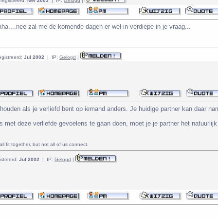
registreerd:
Mei 2003
| IP:
Gelogd
|
ha....nee zal me de komende dagen er wel in verdiepe in je vraag...
egistreerd:
Jul 2002
| IP:
Gelogd
|
 houden als je verliefd bent op iemand anders. Je huidige partner kan daar na
s met deze verliefde gevoelens te gaan doen, moet je je partner het natuurlijk 
l fit together, but not all of us connect.
streerd:
Jul 2002
| IP:
Gelogd
|