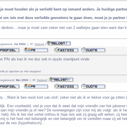
r je moet houden als je verliefd bent op iemand anders. Je huidige partn
t om iets met deze verliefde gevoelens te gaan doen, moet je je partner h
e denken....maar je moet zeer zeker niet van 2 walletjes gaan eten want dan kw
egistreerd:
Jul 2002
| IP:
Gelogd
|
s PAt als kan ik me dus ook in sjuuls standpunt vinde
lfs je vijanden je niet stoppen!
registreerd:
Mei 2003
| IP:
Gelogd
|
... Want ik ben nooit kort van stof; zeker niet als ik er lekker voor ga zitten (
nlijk. Een voorbeeld; stel je voor dat ik weet dat mijn vriendin van het jaloer
n aan mijn vriendin ja of nee? De overwegingen zijn voor mij als volgt: als ik he
 heb). Als ik het niet vertel onthou ik haar iets wat zij graag wilt weten; zij h
ij is het heel niet belangrijk en niet belangrijk om te vertellen maar zij wil he
uur de sex (hypothetisch)...