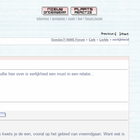
inloggen
|
registreer
|
zoek
|
faq
|
forum home
Goedzo?! NiMS Forum
»
Cafe
»
Liefde
» eerlijkheid
llie hier over is eerlijkhied een must in een relatie...
ders kwets je de een, vooral op het gebied van vreemdgaan. Want wat is