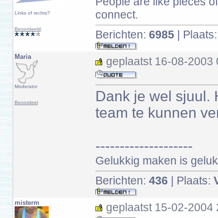
People are like pieces of 
connect.
Links of rechts?
Beoordeeld
:
Berichten:
6985
| Plaats
Maria
geplaatst
16-08-2003 
Moderator
Dank je wel sjuul
Beoordeel
team te kunnen ve
--------------------
Gelukkig maken is gelukk
Berichten:
436
| Plaats:
misterm
geplaatst
15-02-2004 