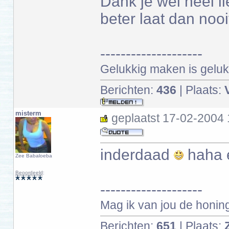
Dank je wel heel l
beter laat dan nooi
--------------------
Gelukkig maken is gelukk
Berichten:
436
| Plaats:
misterm
geplaatst
17-02-2004 
inderdaad
haha e
Zee Babaloeba
Beoordeeld
:
--------------------
Mag ik van jou de honin
Berichten:
651
| Plaats: