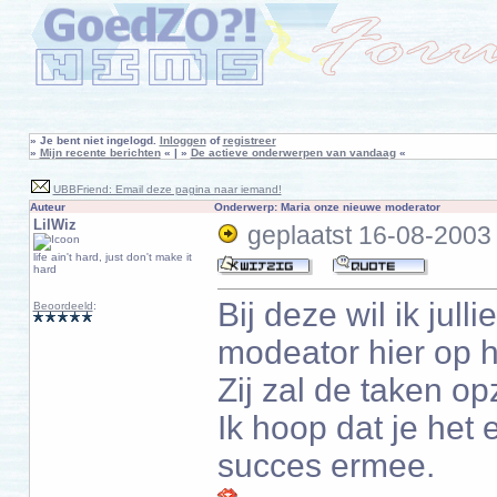
»
Je bent niet ingelogd.
Inloggen
of
registreer
»
Mijn recente berichten
« | »
De actieve onderwerpen van vandaag
«
UBBFriend: Email deze pagina naar iemand!
Auteur
Onderwerp: Maria onze nieuwe moderator
LilWiz
geplaatst
16-08-2003
life ain't hard, just don't make it
hard
Bij deze wil ik ju
Beoordeeld
:
modeator hier op 
Zij zal de taken o
Ik hoop dat je het
succes ermee.