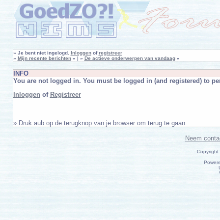
»
Je bent niet ingelogd.
Inloggen
of
registreer
»
Mijn recente berichten
« | »
De actieve onderwerpen van vandaag
«
INFO
You are not logged in. You must be logged in (and registered) to per
Inloggen
of
Registreer
» Druk aub op de terugknop van je browser om terug te gaan.
Neem conta
Copyright
Power