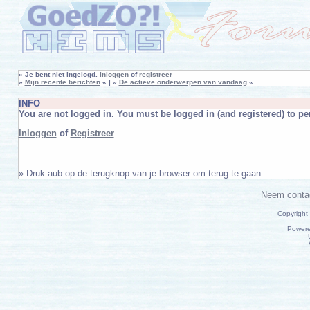
»
Je bent niet ingelogd.
Inloggen
of
registreer
»
Mijn recente berichten
« | »
De actieve onderwerpen van vandaag
«
INFO
You are not logged in. You must be logged in (and registered) to per
Inloggen
of
Registreer
» Druk aub op de terugknop van je browser om terug te gaan.
Neem conta
Copyright
Power