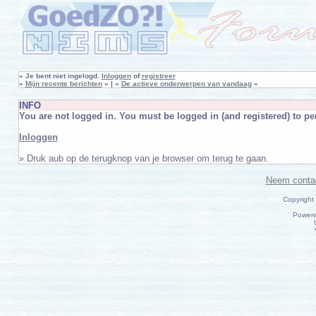
»
Je bent niet ingelogd.
Inloggen
of
registreer
»
Mijn recente berichten
« | »
De actieve onderwerpen van vandaag
«
INFO
You are not logged in. You must be logged in (and registered) to per
Inloggen
» Druk aub op de terugknop van je browser om terug te gaan.
Neem conta
Copyright
Power