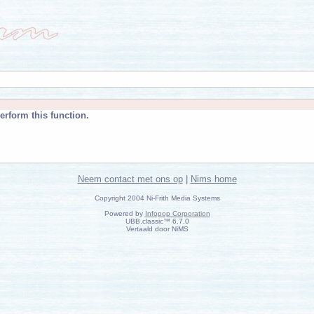
erform this function.
Neem contact met ons op
|
Nims home
Copyright 2004 Ni-Frith Media Systems
Powered by
Infopop Corporation
UBB.classic™ 6.7.0
Vertaald door NiMS