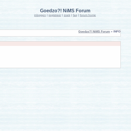
Goedzo?! NiMS Forum
inloggen
|
registreer
|
zoek
|
faq
|
forum home
Goedzo?! NiMS Forum
» INFO