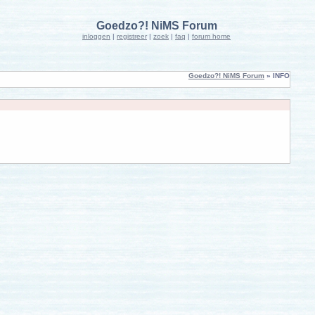
Goedzo?! NiMS Forum
inloggen
|
registreer
|
zoek
|
faq
|
forum home
Goedzo?! NiMS Forum
» INFO