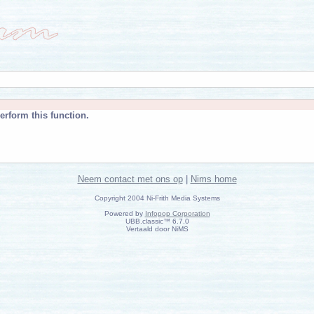
erform this function.
Neem contact met ons op
|
Nims home
Copyright 2004 Ni-Frith Media Systems
Powered by
Infopop Corporation
UBB.classic™ 6.7.0
Vertaald door NiMS