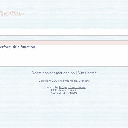
erform this function.
Neem contact met ons op
|
Nims home
Copyright 2004 Ni-Frith Media Systems
Powered by
Infopop Corporation
UBB.classic™ 6.7.0
Vertaald door NiMS