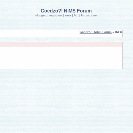
Goedzo?! NiMS Forum
inloggen
|
registreer
|
zoek
|
faq
|
forum home
Goedzo?! NiMS Forum
» INFO