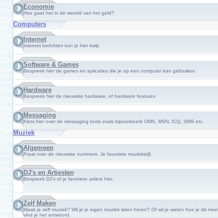
Economie
Hoe gaat het in de wereld van het geld?
Computers
Internet
Internet berichten kun je hier kwijt.
Software & Games
Bespreek hier de games en aplicaties die je op een computer kan gebruiken.
Hardware
Bespreek hier de nieuwste hardware, of hardware features.
Messaging
Klets hier over de messaging tools zoals bijvoorbeeld OMS, MSN, ICQ, SMS etc.
Muziek
Algemeen
Praat over de nieuwste nummers. Je favoriete muziekstijl.
DJ's en Artiesten
Bespreek DJ's of je favoriete artiest hier.
Zelf Maken
Maak je zelf muziek? Wil je je eigen muziek laten horen? Of wil je weten hoe je dit mo
vind je het antwoord.