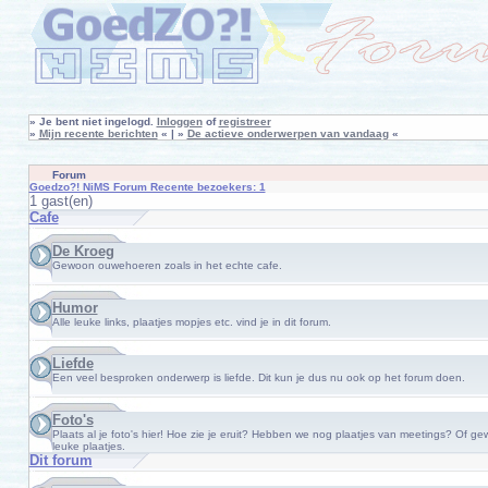
»
Je bent niet ingelogd.
Inloggen
of
registreer
»
Mijn recente berichten
« | »
De actieve onderwerpen van vandaag
«
Forum
Goedzo?! NiMS Forum Recente bezoekers: 1
1 gast(en)
Cafe
De Kroeg
Gewoon ouwehoeren zoals in het echte cafe.
Humor
Alle leuke links, plaatjes mopjes etc. vind je in dit forum.
Liefde
Een veel besproken onderwerp is liefde. Dit kun je dus nu ook op het forum doen.
Foto's
Plaats al je foto's hier! Hoe zie je eruit? Hebben we nog plaatjes van meetings? Of g
leuke plaatjes.
Dit forum