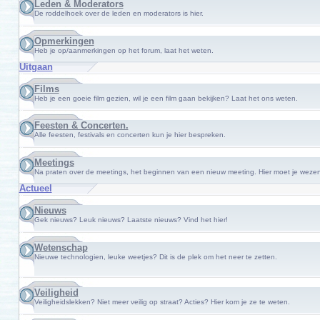
Leden & Moderators
De roddelhoek over de leden en moderators is hier.
Opmerkingen
Heb je op/aanmerkingen op het forum, laat het weten.
Uitgaan
Films
Heb je een goeie film gezien, wil je een film gaan bekijken? Laat het ons weten.
Feesten & Concerten.
Alle feesten, festivals en concerten kun je hier bespreken.
Meetings
Na praten over de meetings, het beginnen van een nieuw meeting. Hier moet je wezen
Actueel
Nieuws
Gek nieuws? Leuk nieuws? Laatste nieuws? Vind het hier!
Wetenschap
Nieuwe technologien, leuke weetjes? Dit is de plek om het neer te zetten.
Veiligheid
Veiligheidslekken? Niet meer veilig op straat? Acties? Hier kom je ze te weten.