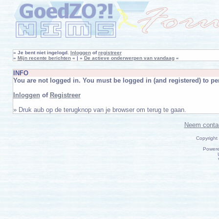
»
Je bent niet ingelogd.
Inloggen
of
registreer
»
Mijn recente berichten
« | »
De actieve onderwerpen van vandaag
«
INFO
You are not logged in. You must be logged in (and registered) to per
Inloggen
of
Registreer
» Druk aub op de terugknop van je browser om terug te gaan.
Neem conta
Copyright
Power