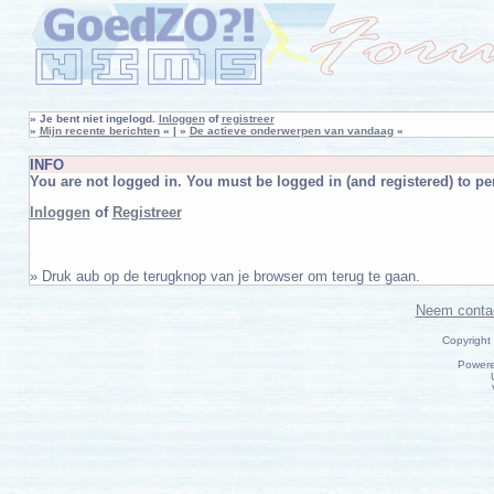
»
Je bent niet ingelogd.
Inloggen
of
registreer
»
Mijn recente berichten
« | »
De actieve onderwerpen van vandaag
«
INFO
You are not logged in. You must be logged in (and registered) to per
Inloggen
of
Registreer
» Druk aub op de terugknop van je browser om terug te gaan.
Neem conta
Copyright
Power