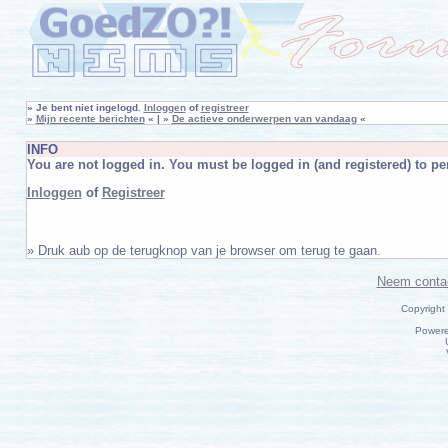
»
Je bent niet ingelogd.
Inloggen
of
registreer
»
Mijn recente berichten
« | »
De actieve onderwerpen van vandaag
«
INFO
You are not logged in. You must be logged in (and registered) to per
Inloggen
of
Registreer
» Druk aub op de terugknop van je browser om terug te gaan.
Neem conta
Copyright
Power