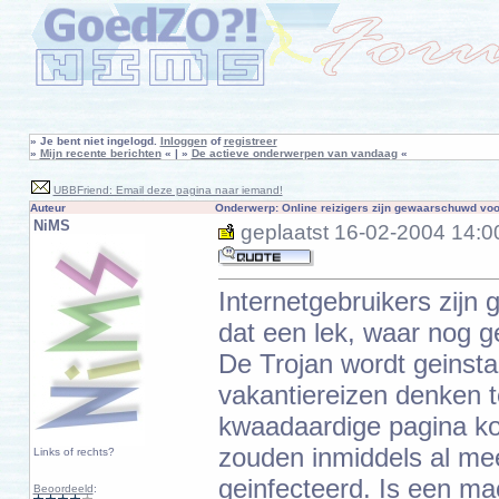
»
Je bent niet ingelogd.
Inloggen
of
registreer
»
Mijn recente berichten
« | »
De actieve onderwerpen van vandaag
«
UBBFriend: Email deze pagina naar iemand!
Auteur
Onderwerp: Online reizigers zijn gewaarschuwd voor
NiMS
geplaatst
16-02-2004 14:0
Internetgebruikers zij
dat een lek, waar nog ge
De Trojan wordt geinsta
vakantiereizen denken t
kwaadaardige pagina k
zouden inmiddels al me
Links of rechts?
geinfecteerd. Is een ma
Beoordeeld
: