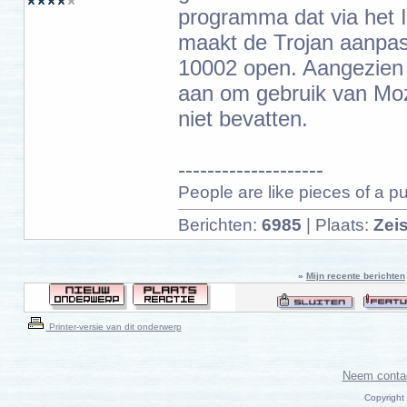
programma dat via het I
maakt de Trojan aanpass
10002 open. Aangezien e
aan om gebruik van Mozi
niet bevatten.
--------------------
People are like pieces of a puz
Berichten:
6985
| Plaats:
Zeis
»
Mijn recente berichten
Printer-versie van dit onderwerp
Neem conta
Copyright