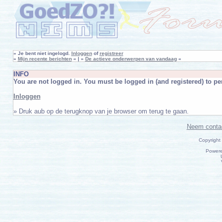
»
Je bent niet ingelogd.
Inloggen
of
registreer
»
Mijn recente berichten
« | »
De actieve onderwerpen van vandaag
«
INFO
You are not logged in. You must be logged in (and registered) to per
Inloggen
» Druk aub op de terugknop van je browser om terug te gaan.
Neem conta
Copyright
Power