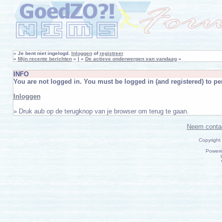
»
Je bent niet ingelogd.
Inloggen
of
registreer
»
Mijn recente berichten
« | »
De actieve onderwerpen van vandaag
«
INFO
You are not logged in. You must be logged in (and registered) to per
Inloggen
» Druk aub op de terugknop van je browser om terug te gaan.
Neem conta
Copyright
Power