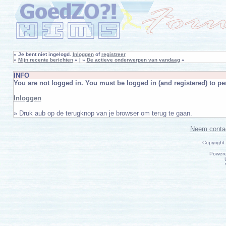
»
Je bent niet ingelogd.
Inloggen
of
registreer
»
Mijn recente berichten
« | »
De actieve onderwerpen van vandaag
«
INFO
You are not logged in. You must be logged in (and registered) to per
Inloggen
» Druk aub op de terugknop van je browser om terug te gaan.
Neem conta
Copyright
Power