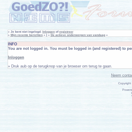
»
Je bent niet ingelogd.
Inloggen
of
registreer
»
Mijn recente berichten
« | »
De actieve onderwerpen van vandaag
«
INFO
You are not logged in. You must be logged in (and registered) to per
Inloggen
» Druk aub op de terugknop van je browser om terug te gaan.
Neem conta
Copyright
Power