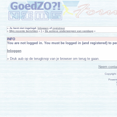
»
Je bent niet ingelogd.
Inloggen
of
registreer
»
Mijn recente berichten
« | »
De actieve onderwerpen van vandaag
«
INFO
You are not logged in. You must be logged in (and registered) to per
Inloggen
» Druk aub op de terugknop van je browser om terug te gaan.
Neem conta
Copyright
Power