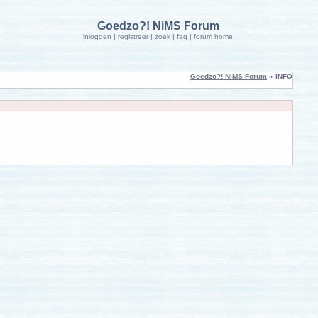
Goedzo?! NiMS Forum
inloggen
|
registreer
|
zoek
|
faq
|
forum home
Goedzo?! NiMS Forum
» INFO