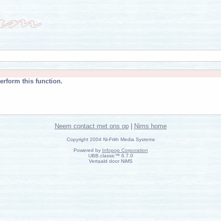
erform this function.
Neem contact met ons op
|
Nims home
Copyright 2004 Ni-Frith Media Systems
Powered by
Infopop Corporation
UBB.classic™ 6.7.0
Vertaald door NiMS