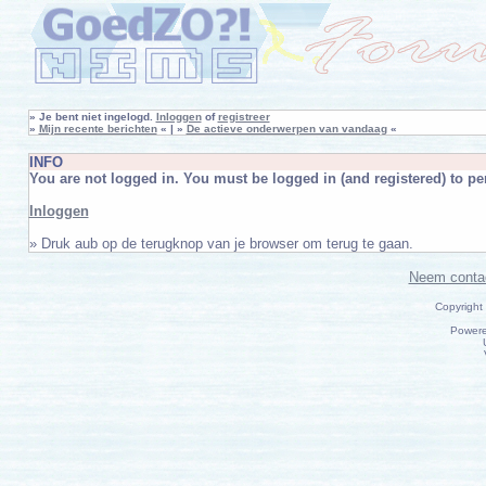
»
Je bent niet ingelogd.
Inloggen
of
registreer
»
Mijn recente berichten
« | »
De actieve onderwerpen van vandaag
«
INFO
You are not logged in. You must be logged in (and registered) to per
Inloggen
» Druk aub op de terugknop van je browser om terug te gaan.
Neem conta
Copyright
Power