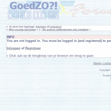
»
Je bent niet ingelogd.
Inloggen
of
registreer
»
Mijn recente berichten
« | »
De actieve onderwerpen van vandaag
«
INFO
You are not logged in. You must be logged in (and registered) to per
Inloggen
of
Registreer
» Druk aub op de terugknop van je browser om terug te gaan.
Neem conta
Copyright
Power